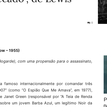
0
ow – 1955)
Bogarde), com uma propensão para o assassinato,
aria famoso internacionalmente por comandar três
007” (como “O Espião Que Me Amava”, em 1977),
e Janet Green (responsável por “A Teia de Renda
P
obre um jovem Barba Azul, um legítimo Noir da
n