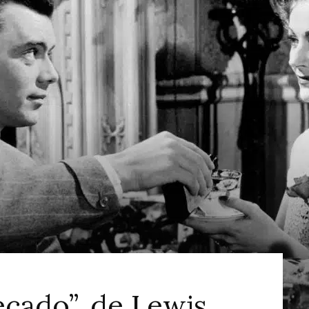
ao
Cinema
cado”, de Lewis