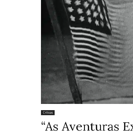
Críticas
“As Aventuras E