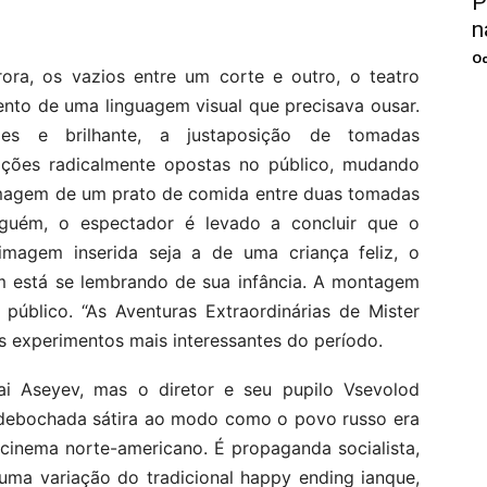
P
n
Oc
ora, os vazios entre um corte e outro, o teatro
ento de uma linguagem visual que precisava ousar.
ples e brilhante, a justaposição de tomadas
tações radicalmente opostas no público, mudando
imagem de um prato de comida entre duas tomadas
lguém, o espectador é levado a concluir que o
agem inserida seja a de uma criança feliz, o
m está se lembrando de sua infância. A montagem
úblico. “As Aventuras Extraordinárias de Mister
s experimentos mais interessantes do período.
lai Aseyev, mas o diretor e seu pupilo Vsevolod
 debochada sátira ao modo como o povo russo era
o cinema norte-americano. É propaganda socialista,
uma variação do tradicional happy ending ianque,