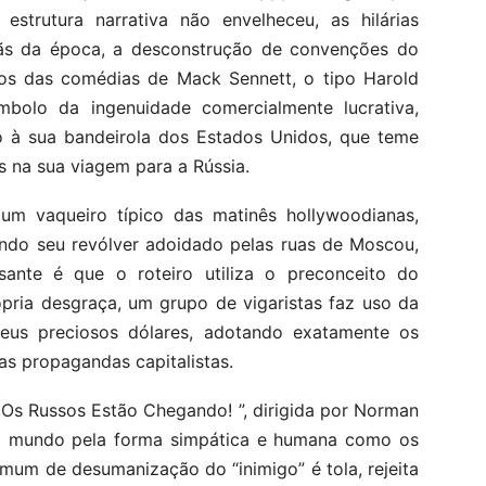
 estrutura narrativa não envelheceu, as hilárias
ãs da época, a desconstrução de convenções do
idos das comédias de Mack Sennett, o tipo Harold
ímbolo da ingenuidade comercialmente lucrativa,
do à sua bandeirola dos Estados Unidos, que teme
s na sua viagem para a Rússia.
m vaqueiro típico das matinês hollywoodianas,
rando seu revólver adoidado pelas ruas de Moscou,
sante é que o roteiro utiliza o preconceito do
pria desgraça, um grupo de vigaristas faz uso da
 seus preciosos dólares, adotando exatamente os
s propagandas capitalistas.
Os Russos Estão Chegando! ”, dirigida por Norman
o mundo pela forma simpática e humana como os
omum de desumanização do “inimigo” é tola, rejeita