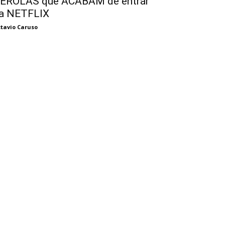
ÉROLAS que ACABAM de entrar
a NETFLIX
tavio Caruso