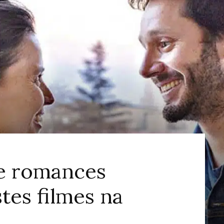
ao
Cinema
de romances
stes filmes na