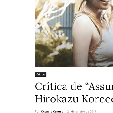
Críticas
Crítica de “Assu
Hirokazu Koree
Por
Octavio Caruso
-
24 de janeiro de 2019