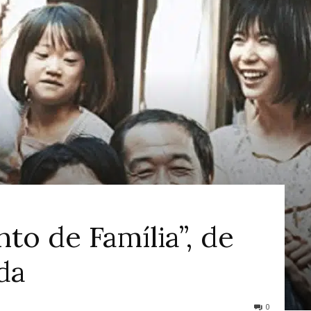
ao
Cinema
nto de Família”, de
da
0