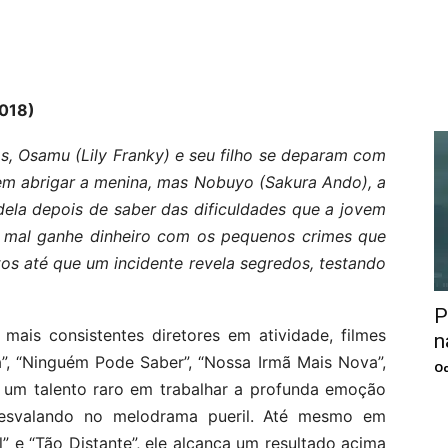
2018)
s, Osamu (Lily Franky) e seu filho se deparam com
 em abrigar a menina, mas Nobuyo (Sakura Ando), a
ela depois de saber das dificuldades que a jovem
 e mal ganhe dinheiro com os pequenos crimes que
tos até que um incidente revela segredos, testando
P
ais consistentes diretores em atividade, filmes
n
a”, “Ninguém Pode Saber”, “Nossa Irmã Mais Nova”,
Oc
m um talento raro em trabalhar a profunda emoção
resvalando no melodrama pueril. Até mesmo em
” e “Tão Distante”, ele alcança um resultado acima