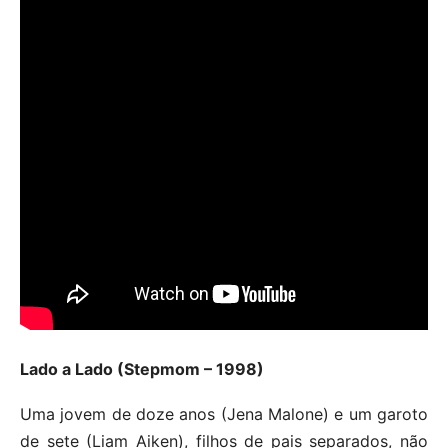
Lado a Lado (Stepmom – 1998)
Uma jovem de doze anos (Jena Malone) e um garoto
de sete (Liam Aiken), filhos de pais separados, não