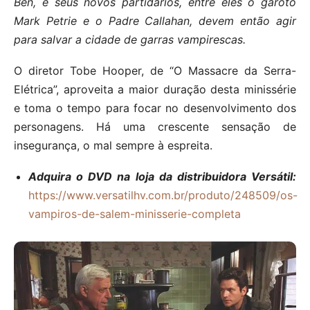
Ben, e seus novos partidários, entre eles o garoto
Mark Petrie e o Padre Callahan, devem então agir
para salvar a cidade de garras vampirescas.
O diretor Tobe Hooper, de “O Massacre da Serra-
Elétrica”, aproveita a maior duração desta minissérie
e toma o tempo para focar no desenvolvimento dos
personagens. Há uma crescente sensação de
insegurança, o mal sempre à espreita.
Adquira o DVD na loja da distribuidora Versátil:
https://www.versatilhv.com.br/produto/248509/os-
vampiros-de-salem-minisserie-completa