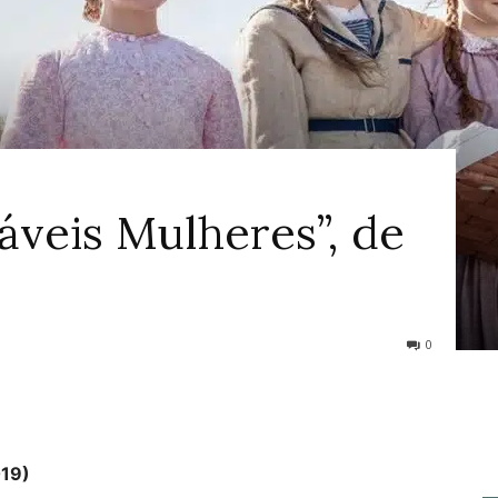
ao
áveis Mulheres”, de
Cinema
0
019)