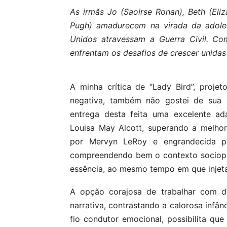
As irmãs Jo (Saoirse Ronan), Beth (El
Pugh) amadurecem na virada da adoles
Unidos atravessam a Guerra Civil. Co
enfrentam os desafios de crescer unida
A minha crítica de “Lady Bird”, projet
negativa, também não gostei de sua e
entrega desta feita uma excelente ada
Louisa May Alcott, superando a melho
por Mervyn LeRoy e engrandecida po
compreendendo bem o contexto sociopolí
essência, ao mesmo tempo em que injeta 
A opção corajosa de trabalhar com du
narrativa, contrastando a calorosa infân
fio condutor emocional, possibilita q