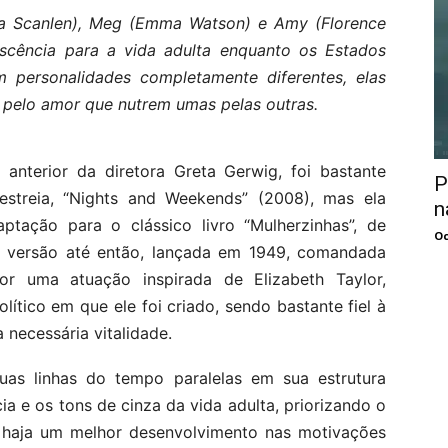
iza Scanlen), Meg (Emma Watson) e Amy (Florence
cência para a vida adulta enquanto os Estados
m personalidades completamente diferentes, elas
s pelo amor que nutrem umas pelas outras.
o anterior da diretora Greta Gerwig, foi bastante
P
streia, “Nights and Weekends” (2008), mas ela
n
ptação para o clássico livro “Mulherzinhas”, de
Oc
r versão até então, lançada em 1949, comandada
r uma atuação inspirada de Elizabeth Taylor,
tico em que ele foi criado, sendo bastante fiel à
necessária vitalidade.
as linhas do tempo paralelas em sua estrutura
cia e os tons de cinza da vida adulta, priorizando o
ue haja um melhor desenvolvimento nas motivações