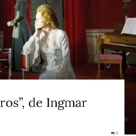
ao
Cinema
ros”, de Ingmar
0