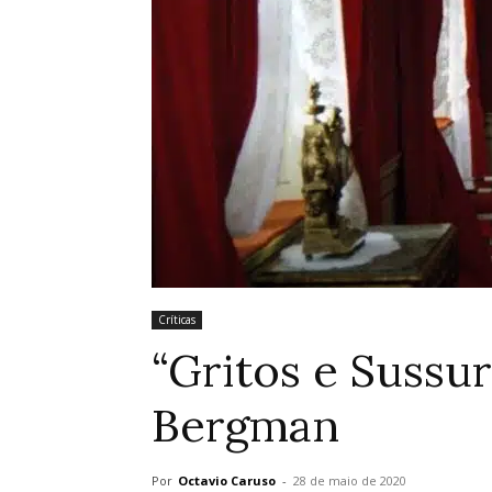
Críticas
“Gritos e Sussur
Bergman
Por
Octavio Caruso
-
28 de maio de 2020