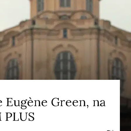
ao
Cinema
de Eugène Green, na
 PLUS