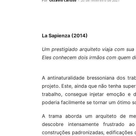
Por
Octavio Caruso
-
20 de fevereiro de 2021
La Sapienza (2014)
Um prestigiado arquiteto viaja com sua e
Eles conhecem dois irmãos com quem disc
A antinaturalidade bressoniana dos t
projeto. Este, ainda que não tenha supe
trabalho, consegue injetar emoção e 
poderia facilmente se tornar um ótimo 
A trama aborda um arquiteto de meia
descobre intensamente frustrado a
construções padronizadas, edificações