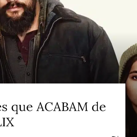
ao
Cinema
mes que ACABAM de
LIX