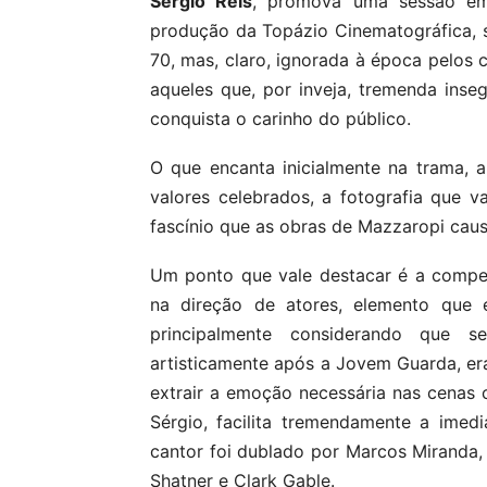
Sérgio Reis
, promova uma sessão em 
produção da Topázio Cinematográfica, 
70, mas, claro, ignorada à época pelos c
aqueles que, por inveja, tremenda inse
conquista o carinho do público.
O que encanta inicialmente na trama, 
valores celebrados, a fotografia que va
fascínio que as obras de Mazzaropi caus
Um ponto que vale destacar é a competê
na direção de atores, elemento que e
principalmente considerando que s
artisticamente após a Jovem Guarda, er
extrair a emoção necessária nas cenas c
Sérgio, facilita tremendamente a imedi
cantor foi dublado por Marcos Miranda, 
Shatner e Clark Gable.