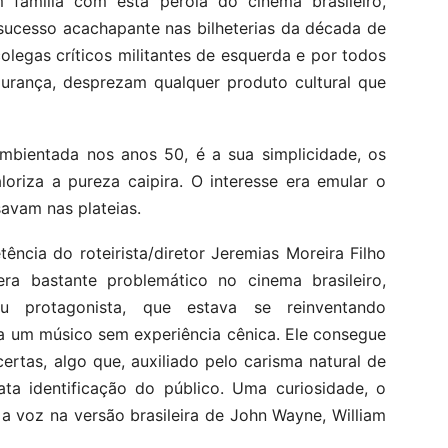
família com esta pérola do cinema brasileiro,
sucesso acachapante nas bilheterias da década de
olegas críticos militantes de esquerda e por todos
gurança, desprezam qualquer produto cultural que
ambientada nos anos 50, é a sua simplicidade, os
loriza a pureza caipira. O interesse era emular o
avam nas plateias.
ncia do roteirista/diretor Jeremias Moreira Filho
ra bastante problemático no cinema brasileiro,
eu protagonista, que estava se reinventando
a um músico sem experiência cênica. Ele consegue
ertas, algo que, auxiliado pelo carisma natural de
ata identificação do público. Uma curiosidade, o
a voz na versão brasileira de John Wayne, William