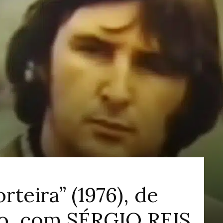
ao
Cinema
teira” (1976), de
ho, com SÉRGIO REIS