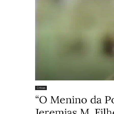
Críticas
“O Menino da Por
Jeremias M. Fil