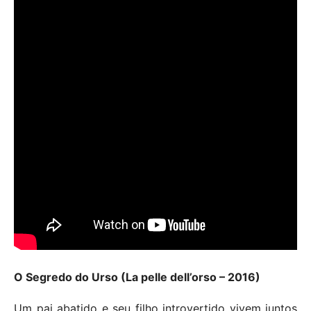
O Segredo do Urso (La pelle dell’orso – 2016)
Um pai abatido e seu filho introvertido vivem juntos