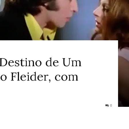
ao
“Destino de Um
Cinema
eo Fleider, com
0