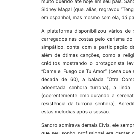
muito querido até hoje em seu país, Sand
Sidney Magal (que, aliás, regravou “Ten
em espanhol, mas mesmo sem ela, dá par
A plataforma disponibilizou vários de s
carregados nas costas pelo carisma do
simpático, conta com a participação d
além de ótimas canções, como a religi
créditos mostrando o protagonista lev
“Dame el Fuego de Tu Amor” (cena que e
década de 60), a balada “Otra Com
adoentada senhora turrona), a linda 
(coerentemente emoldurando a serenat
resistência da turrona senhora). Acre
estas melodias após a sessão.
Sandro admirava demais Elvis, ele semp
que seu sonho profissional era cantar c