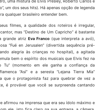
ro, uma mistura de Elvis Presley, Roberto Carlos e
go”, um dos seus hits). Há apenas opção de legenda
a qualquer brasileiro entender bem.
eus filmes, a qualidade dos roteiros é irregular,
 cantor, mas “Destino de Um Capricho” é bastante
a grande atriz
Eva Franco
(que interpreta a avó),
osa “Fué en Jerusalen” (divertida sequência pré-
ando alegria às crianças no hospital), a agitada
mula bem o espírito dos musicais que Elvis fez na
o Tu” (momento em ele ganha a confiança da
flamenca “Así” e a seresta “Lejana Tierra Mía”
a que o protagonista faz para quebrar de vez a
dite, é provável que você se surpreenda cantando
re afirmou na imprensa que era seu ídolo máximo e
om ele, isto fica claro na sua entrega, a câmera,