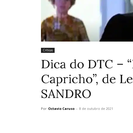
Críticas
Dica do DTC – 
Capricho”, de L
SANDRO
Por
Octavio Caruso
-
8 de outubro de 2021