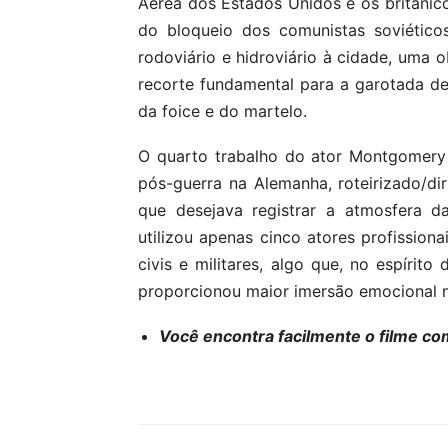
Aérea dos Estados Unidos e os britânic
do bloqueio dos comunistas soviéticos
rodoviário e hidroviário à cidade, uma
recorte fundamental para a garotada de
da foice e do martelo.
O quarto trabalho do ator Montgomery C
pós-guerra na Alemanha, roteirizado/di
que desejava registrar a atmosfera d
utilizou apenas cinco atores profission
civis e militares, algo que, no espírito
proporcionou maior imersão emocional n
Você encontra facilmente o filme co