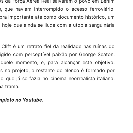
os da Força Aérea Real salvaram o povo em Berlim
, que haviam interrompido o acesso ferroviário,
 obra importante até como documento histórico, um
 hoje que ainda se ilude com a utopia sanguinária
lift é um retrato fiel da realidade nas ruínas do
rigido com perceptível paixão por George Seaton,
aquele momento, e, para alcançar este objetivo,
ais no projeto, o restante do elenco é formado por
 do que já se fazia no cinema neorrealista italiano,
a trama.
mpleto no Youtube.