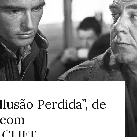
ao
Cinema
lusão Perdida”, de
 com
CLIFT