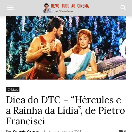
Críticas
Dica do DTC – “Hércules e
a Rainha da Lídia”, de Pietro
Francisci
Por
Octavio Caruso
-
9 de novembro de 2021
0