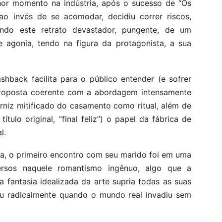
lhor momento na indústria, após o sucesso de “Os
 ao invés de se acomodar, decidiu correr riscos,
gando este retrato devastador, pungente, de um
 agonia, tendo na figura da protagonista, a sua
shback facilita para o público entender (e sofrer
roposta coerente com a abordagem intensamente
erniz mitificado do casamento como ritual, além de
tulo original, “final feliz”) o papel da fábrica de
l.
da, o primeiro encontro com seu marido foi em uma
ersos naquele romantismo ingênuo, algo que a
fantasia idealizada da arte supria todas as suas
ou radicalmente quando o mundo real invadiu sem