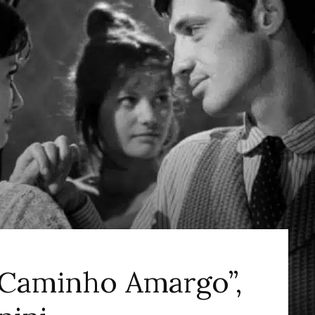
ao
Cinema
“Caminho Amargo”,