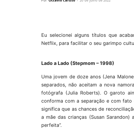
Por
Octavio Caruso
-
20 de julho de 2022
Eu selecionei alguns títulos que aca
Netflix, para facilitar o seu garimpo cult
Lado a Lado (Stepmom – 1998)
Uma jovem de doze anos (Jena Malone) 
separados, não aceitam a nova namora
fotógrafa (Julia Roberts). O garoto a
conforma com a separação e com fato d
significa que as chances de reconciliaçã
a mãe das crianças (Susan Sarandon) a
perfeita”.