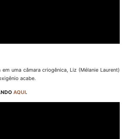
 em uma câmara criogênica, Liz (Mélanie Laurent)
oxigênio acabe.
CANDO
AQUI
.