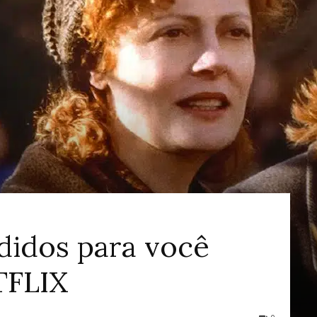
ao
Cinema
didos para você
TFLIX