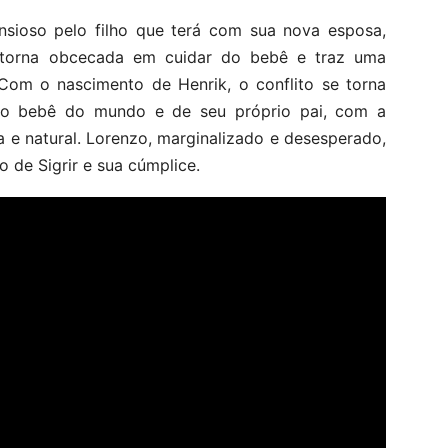
nsioso pelo filho que terá com sua nova esposa,
e torna obcecada em cuidar do bebê e traz uma
 Com o nascimento de Henrik, o conflito se torna
 o bebê do mundo e de seu próprio pai, com a
 e natural. Lorenzo, marginalizado e desesperado,
 de Sigrir e sua cúmplice.