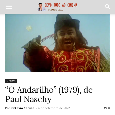
Críticas
“O Andarilho” (1979), de
Paul Naschy
Por
Octavio Caruso
-
6 de setembro de 2022
0