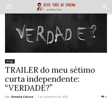
Artigo
TRAILER do meu sétimo
curta independente:
“VERDADE?”
Por
Octavio Caruso
-
7 de setembro de 2022
0