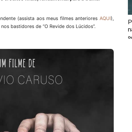
dente (assista aos meus filmes anteriores
AQUI
),
P
nos bastidores de “O Revide dos Lúcidos”.
n
Oc