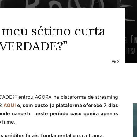
o meu sétimo curta
“VERDADE?”
0
RDADE?” entrou AGORA na plataforma de streaming
AR
AQUI
e, sem custo (a plataforma oferece 7 dias
 pode cancelar neste período caso queira apenas
o filme
.
réditos finais, fundamental para a trama.