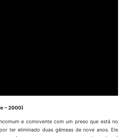
le – 2000)
 incomum e comovente com um preso que está no
por ter eliminado duas gêmeas de nove anos. Ele