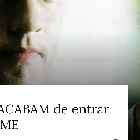
ao
Cinema
ACABAM de entrar
IME