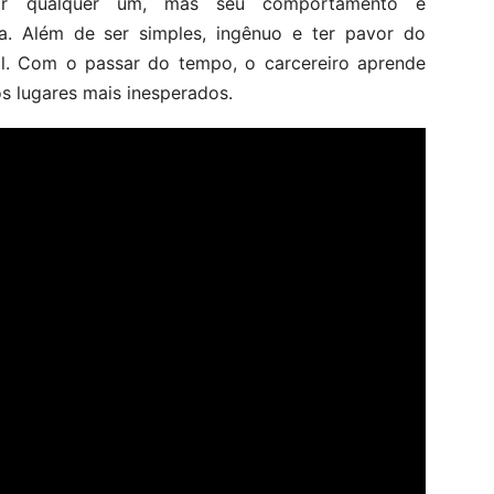
ar qualquer um, mas seu comportamento é
. Além de ser simples, ingênuo e ter pavor do
al. Com o passar do tempo, o carcereiro aprende
s lugares mais inesperados.