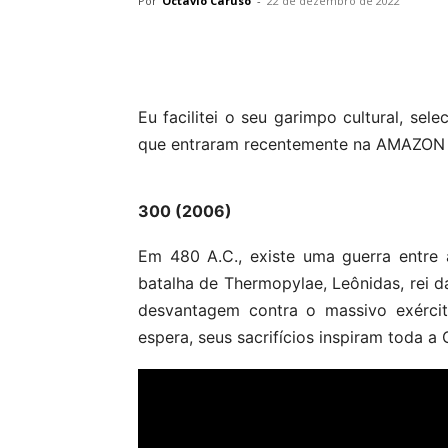
Por
Octavio Caruso
-
22 de dezembro de 2022
Eu facilitei o seu garimpo cultural, sel
que entraram recentemente na AMAZON P
300 (2006)
Em 480 A.C., existe uma guerra entre a
batalha de Thermopylae, Leônidas, rei d
desvantagem contra o massivo exérci
espera, seus sacrifícios inspiram toda a