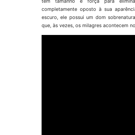
tem tamanho e força para elimin
completamente oposto à sua aparência
escuro, ele possui um dom sobrenatur
que, às vezes, os milagres acontecem no