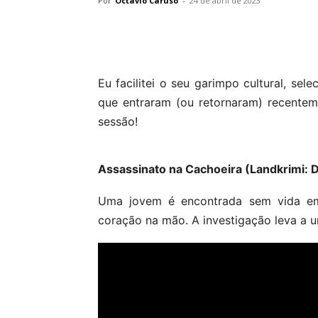
Por
Octavio Caruso
-
24 de abril de 2023
Eu facilitei o seu garimpo cultural, sel
que entraram (ou retornaram) recente
sessão!
Assassinato na Cachoeira (Landkrimi: 
Uma jovem é encontrada sem vida e
coração na mão. A investigação leva a u