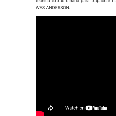
técnica extraordinária para trapacear 
WES ANDERSON.