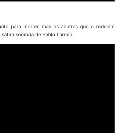
onto para morrer, mas os abutres que o rodeiam
sátira sombria de Pablo Larraín.