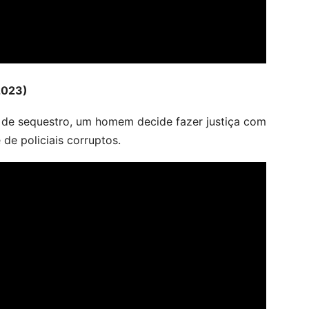
2023)
e de sequestro, um homem decide fazer justiça com
de policiais corruptos.