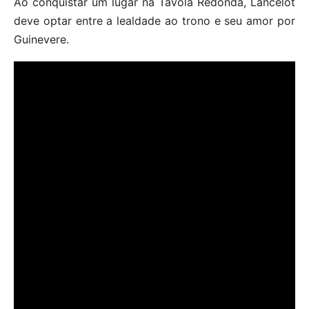
Ao conquistar um lugar na Távola Redonda, Lancelot
deve optar entre a lealdade ao trono e seu amor por
Guinevere.