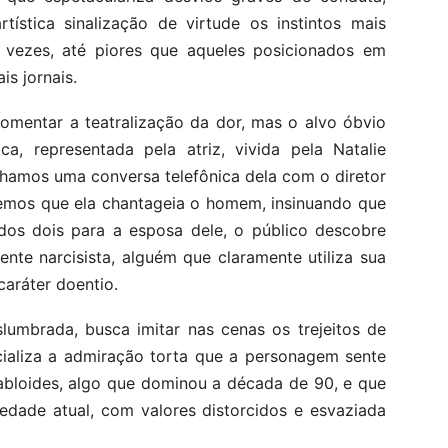
tística sinalização de virtude os instintos mais
r vezes, até piores que aqueles posicionados em
s jornais.
omentar a teatralização da dor, mas o alvo óbvio
ca, representada pela atriz, vivida pela Natalie
amos uma conversa telefônica dela com o diretor
bemos que ela chantageia o homem, insinuando que
dos dois para a esposa dele, o público descobre
nte narcisista, alguém que claramente utiliza sua
caráter doentio.
umbrada, busca imitar nas cenas os trejeitos de
cializa a admiração torta que a personagem sente
 tabloides, algo que dominou a década de 90, e que
iedade atual, com valores distorcidos e esvaziada