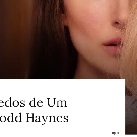
ao
Cinema
redos de Um
Todd Haynes
0