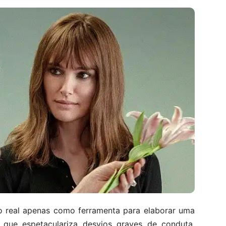
so real apenas como ferramenta para elaborar uma
s que espetaculariza desvios graves de conduta,