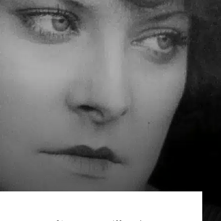
ao
Cinema