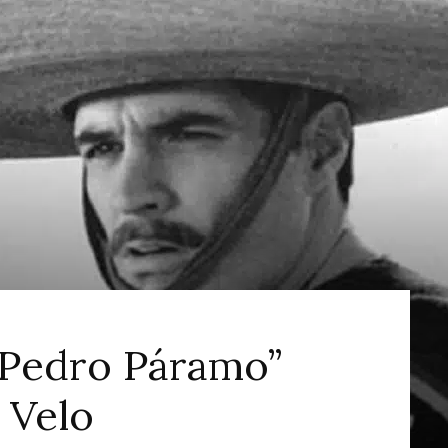
ao
Cinema
“Pedro Páramo”
s Velo