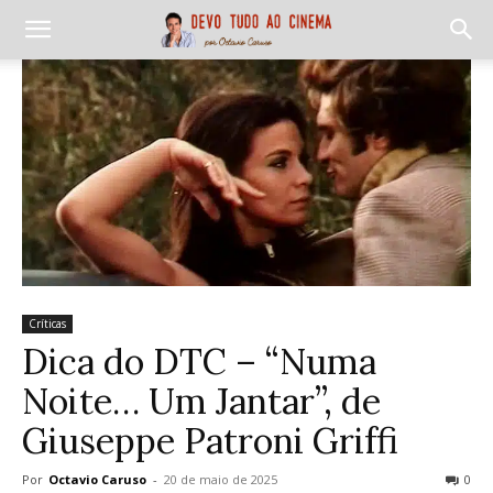
Críticas
Dica do DTC – “Numa
Noite… Um Jantar”, de
Giuseppe Patroni Griffi
Por
Octavio Caruso
-
20 de maio de 2025
0