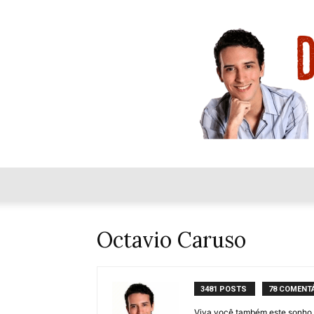
Octavio Caruso
3481 POSTS
78 COMENT
Viva você também este sonho.