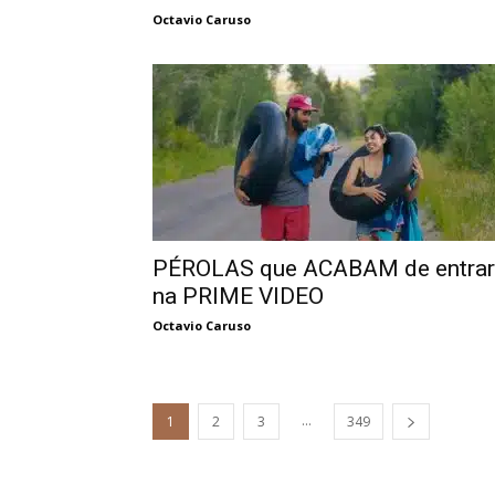
Octavio Caruso
PÉROLAS que ACABAM de entrar
na PRIME VIDEO
Octavio Caruso
...
1
2
3
349