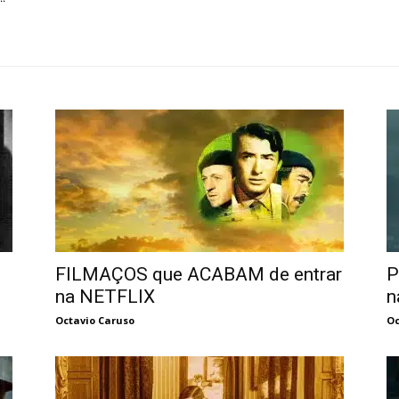
ao
Cinema
FILMAÇOS que ACABAM de entrar
P
na NETFLIX
n
Octavio Caruso
Oc