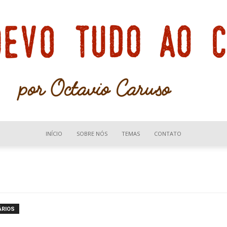
INÍCIO
SOBRE NÓS
TEMAS
CONTATO
Devo
ÁRIOS
tudo
..