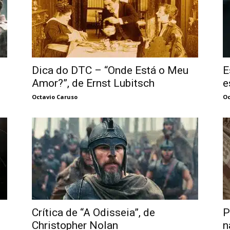
Dica do DTC – “Onde Está o Meu
E
Amor?”, de Ernst Lubitsch
e
Octavio Caruso
Oc
Crítica de “A Odisseia”, de
P
Christopher Nolan
n