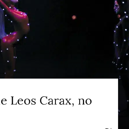
ao
Cinema
de Leos Carax, no