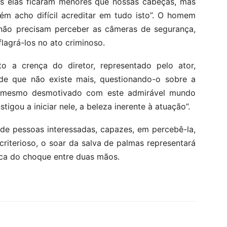
is elas ficaram menores que nossas cabeças, mas
ém acho difícil acreditar em tudo isto”. O homem
ão precisam perceber as câmeras de segurança,
flagrá-los no ato criminoso.
a crença do diretor, representado pelo ator,
de que não existe mais, questionando-o sobre a
o, mesmo desmotivado com este admirável mundo
tigou a iniciar nele, a beleza inerente à atuação”.
 de pessoas interessadas, capazes, em percebê-la,
 criterioso, o soar da salva de palmas representará
ca do choque entre duas mãos.