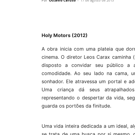
Por
Octavio Caruso
-
17 de agosto de 2013
Holy Motors (2012)
A obra inicia com uma plateia que do
cinema. O diretor Leos Carax caminha 
disposto a convidar seu público a 
comodidade. Ao seu lado na cama, um
sonhador. Ele atravessa um portal e ad
Uma criança dá seus atrapalhados
representando o despertar da vida, seg
guarda os portões da finitude.
Uma vida inteira dedicada a um ideal, a
se trata de uma busca por si mesmo, 