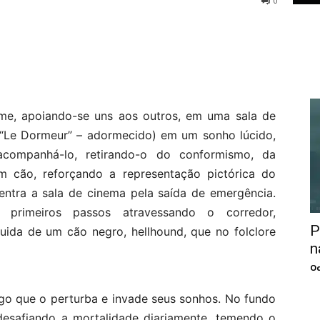
0
rme, apoiando-se uns aos outros, em uma sala de
(“Le Dormeur” – adormecido) em um sonho lúcido,
acompanhá-lo, retirando-o do conformismo, da
 cão, reforçando a representação pictórica do
entra a sala de cinema pela saída de emergência.
 primeiros passos atravessando o corredor,
P
uida de um cão negro, hellhound, que no folclore
n
Oc
lgo que o perturba e invade seus sonhos. No fundo
desafiando a mortalidade diariamente, temendo o