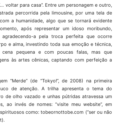
“… voltar para casa”. Entre um personagem e outro,
strada percorrida pela limousine, por uma tela de
 com a humanidade, algo que se tornará evidente
omento, após representar um idoso moribundo,
 agradecendo-a pela troca perfeita que ocorre
rpo e alma, investindo toda sua emoção e técnica,
ma cena pequena e com poucas falas, mas que
ens às artes cênicas, captando com perfeição a
gem “Merde” (de “Tokyo!”, de 2008) na primeira
uco de atenção. A trilha apresenta o tema do
rro de olho vazado e unhas pútridas atravessa um
es, ao invés de nomes: “visite meu website”, em
espirituosos como: tobeornottobe.com (“ser ou não
t).