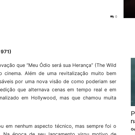
0
1971)
novação que “Meu Ódio será sua Herança” (The Wild
 cinema. Além de uma revitalização muito bem
nsáveis por uma nova visão de como poderiam ser
edição que alternava cenas em tempo real e em
banalizado em Hollywood, mas que chamou muita
P
n
u em nenhum aspecto técnico, mas sempre foi o
Oc
or. Na época de seu lançamento virou motivo de