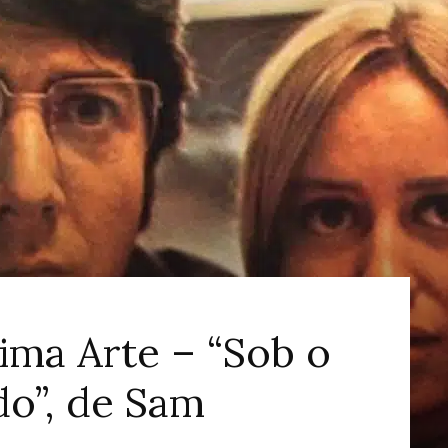
ao
Cinema
ima Arte – “Sob o
o”, de Sam