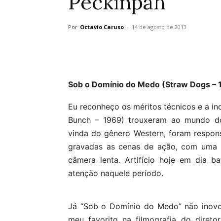
Peckinpah
Por
Octavio Caruso
-
14 de agosto de 2013
Sob o Domínio do Medo (Straw Dogs – 
Eu reconheço os méritos técnicos e a i
Bunch – 1969) trouxeram ao mundo do
vinda do gênero Western, foram respo
gravadas as cenas de ação, com uma 
câmera lenta. Artifício hoje em dia 
atenção naquele período.
Já “Sob o Domínio do Medo” não inovo
meu favorito na filmografia do diret