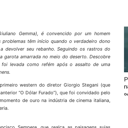
 (Giuliano Gemma), é convencido por um homem
 problemas têm início quando o verdadeiro dono
 a devolver seu rebanho. Seguindo os rastros do
ma garota amarrada no meio do deserto. Descobre
que foi levada como refém após o assalto de uma
mens.
P
rimeiro western do diretor Giorgio Stegani (que
n
anterior “O Dólar Furado”), que foi convidado pelo
Oc
momento de ouro na indústria de cinema italiana,
ria.
ncisco Sempere, que realça as paisagens sujas