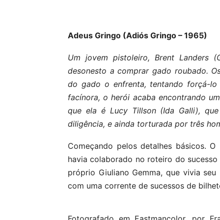
Adeus Gringo (Adiós Gringo – 1965)
Um jovem pistoleiro, Brent Landers
desonesto a comprar gado roubado. Os
do gado o enfrenta, tentando forçá-lo
facínora, o herói acaba encontrando u
que ela é Lucy Tillson (Ida Galli), 
diligência, e ainda torturada por três ho
Começando pelos detalhes básicos. O p
havia colaborado no roteiro do sucesso 
próprio Giuliano Gemma, que vivia seu 
com uma corrente de sucessos de bilhete
Fotografado em Eastmancolor, por Fra