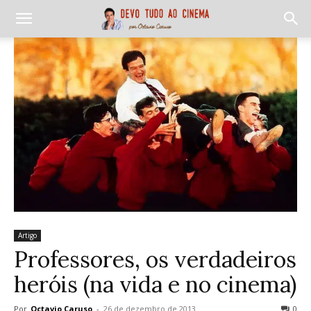
Artigo
Professores, os verdadeiros
heróis (na vida e no cinema)
Por
Octavio Caruso
-
26 de dezembro de 2013
0