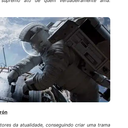
o supremo ato de quem verdadeiramente ama:
arón
tores da atualidade, conseguindo criar uma trama