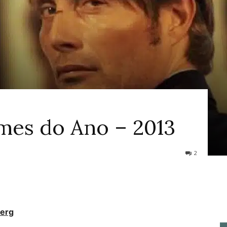
ao
mes do Ano – 2013
Cinema
2
berg