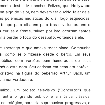
imenta destes McLanches Felizes, que Hollywood
m algo de valor, nem devem ter ouvido falar dele,
s polêmicas midiáticas do dia (logo esquecidas,
a tempo para olharem para trás e vislumbrarem o
s curvas à frente, talvez por isto ocorram tantos
r a perder o foco do desabafo, voltemos a ele.
mulherengo e que amava tocar piano. Compunha
, como se o fizesse desde o berço. Em seus
o público com versões bem humoradas de seus
 sério este dom. Seu carisma em cena era notável,
criativo na figura do beberrão Arthur Bach, um
o amor verdadeiro.
lizou um projeto televisivo (“Concerto!”) que
 entre o grande público e a música clássica.
eurológico, paralisia supranuclear progressiva, o