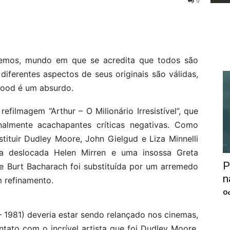
0
emos, mundo em que se acredita que todos são
diferentes aspectos de seus originais são válidas,
ood é um absurdo.
ilmagem “Arthur – O Milionário Irresistível”, que
almente acachapantes críticas negativas. Como
ituir Dudley Moore, John Gielgud e Liza Minnelli
a deslocada Helen Mirren e uma insossa Greta
P
de Burt Bacharach foi substituída por um arremedo
n
m refinamento.
Oc
 – 1981) deveria estar sendo relançado nos cinemas,
tato com o incrível artista que foi Dudley Moore.