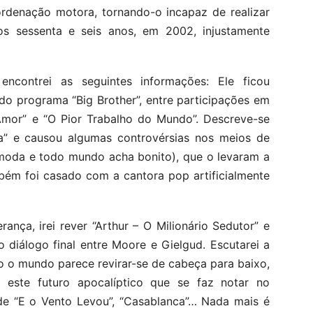
rdenação motora, tornando-o incapaz de realizar
os sessenta e seis anos, em 2002, injustamente
ncontrei as seguintes informações: Ele ficou
do programa “Big Brother”, entre participações em
Amor” e “O Pior Trabalho do Mundo”. Descreve-se
” e causou algumas controvérsias nos meios de
 moda e todo mundo acha bonito), que o levaram a
bém foi casado com a cantora pop artificialmente
ança, irei rever “Arthur – O Milionário Sedutor” e
 diálogo final entre Moore e Gielgud. Escutarei a
o o mundo parece revirar-se de cabeça para baixo,
ra este futuro apocalíptico que se faz notar no
de “E o Vento Levou”, “Casablanca”… Nada mais é