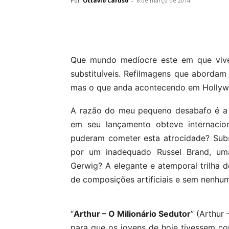
Por
Octavio Caruso
-
6 de março de 2014
Que mundo medíocre este em que viv
substituíveis. Refilmagens que abordam 
mas o que anda acontecendo em Hollyw
A razão do meu pequeno desabafo é a ref
em seu lançamento obteve internacion
puderam cometer esta atrocidade? Subst
por um inadequado Russel Brand, um
Gerwig? A elegante e atemporal trilha 
de composições artificiais e sem nenhu
“
Arthur – O Milionário Sedutor
” (Arthur
para que os jovens de hoje tivessem con