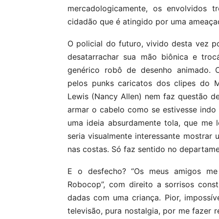
mercadologicamente, os envolvidos t
cidadão que é atingido por uma ameaçad
O policial do futuro, vivido desta vez
desatarrachar sua mão biônica e tro
genérico robô de desenho animado. O
pelos punks caricatos dos clipes do M
Lewis (Nancy Allen) nem faz questão d
armar o cabelo como se estivesse indo
uma ideia absurdamente tola, que me 
seria visualmente interessante mostrar
nas costas. Só faz sentido no departam
E o desfecho? “Os meus amigos m
Robocop”, com direito a sorrisos con
dadas com uma criança. Pior, impossí
televisão, pura nostalgia, por me fazer