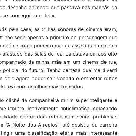
os do desenho animado que passava nas manhãs da
 que consegui completar.
ris pela casa, as trilhas sonoras de cinema eram,
3” não seria apenas o primeiro do personagem que
ambém seria o primeiro que eu assistiria no cinema
afastado das salas de rua. Lá estava eu, aos oito
 acompanhado da minha mãe em um cinema de rua,
olicial do futuro. Tenho certeza que me diverti
to dele agora poder sair voando e enfrentar robôs
ndo revi com os olhos mais treinados.
o clichê da companheira mirim superinteligente e
me lembro, incrivelmente anticlimática, colocando
ilidade contra dois robôs com sérios problemas
 “A Noite dos Arrepios”, até desistiu da carreira
ingir uma classificação etária mais interessante