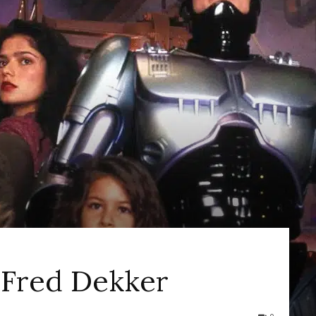
ao
Cinema
 Fred Dekker