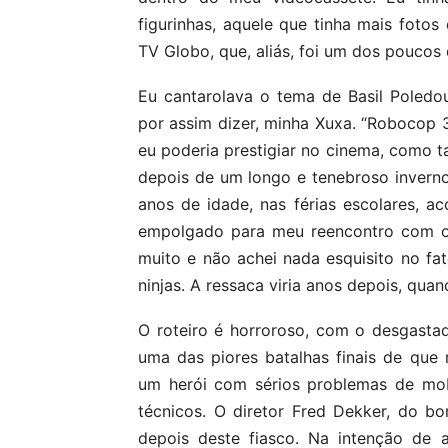
figurinhas, aquele que tinha mais fot
TV Globo, que, aliás, foi um dos poucos
Eu cantarolava o tema de Basil Poledou
por assim dizer, minha Xuxa. “Robocop 
eu poderia prestigiar no cinema, como t
depois de um longo e tenebroso inverno 
anos de idade, nas férias escolares,
empolgado para meu reencontro com o p
muito e não achei nada esquisito no fa
ninjas. A ressaca viria anos depois, qua
O roteiro é horroroso, com o desgastad
uma das piores batalhas finais de que 
um herói com sérios problemas de mob
técnicos. O diretor Fred Dekker, do bom
depois deste fiasco. Na intenção de at