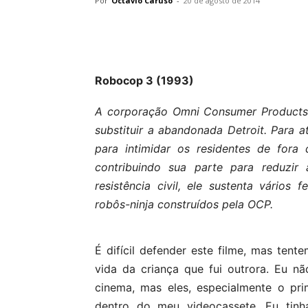
Por
Octavio Caruso
-
20 de agosto de 2014
Robocop 3 (1993)
A corporação Omni Consumer Products e
substituir a abandonada Detroit. Para 
para intimidar os residentes de fora
contribuindo sua parte para reduzir
resistência civil, ele sustenta vários
robôs-ninja construídos pela OCP.
É difícil defender este filme, mas tent
vida da criança que fui outrora. Eu nã
cinema, mas eles, especialmente o pr
dentro do meu videocassete. Eu tin