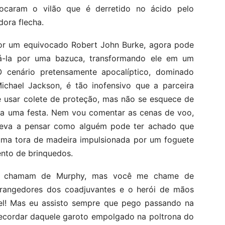
rocaram o vilão que é derretido no ácido pelo
ora flecha.
 por um equivocado Robert John Burke, agora pode
cá-la por uma bazuca, transformando ele em um
 cenário pretensamente apocalíptico, dominado
ichael Jackson, é tão inofensivo que a parceira
e usar colete de proteção, mas não se esquece de
 a uma festa. Nem vou comentar as cenas de voo,
leva a pensar como alguém pode ter achado que
 uma tora de madeira impulsionada por um foguete
ento de brinquedos.
e chamam de Murphy, mas você me chame de
strangedores dos coadjuvantes e o herói de mãos
vel! Mas eu assisto sempre que pego passando na
 recordar daquele garoto empolgado na poltrona do