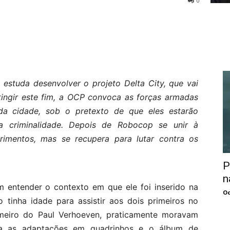
0
studa desenvolver o projeto Delta City, que vai
atingir este fim, a OCP convoca as forças armadas
 da cidade, sob o pretexto de que eles estarão
 a criminalidade. Depois de Robocop se unir à
 ferimentos, mas se recupera para lutar contra os
P
n
em entender o contexto em que ele foi inserido na
Oc
o tinha idade para assistir aos dois primeiros no
imeiro do Paul Verhoeven, praticamente moravam
ha as adaptações em quadrinhos e o álbum de