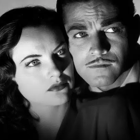
ao
Cinema