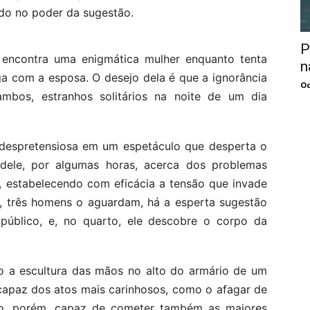
do no poder da sugestão.
P
, encontra uma enigmática mulher enquanto tenta
n
a com a esposa. O desejo dela é que a ignorância
Oc
mbos, estranhos solitários na noite de um dia
a despretensiosa em um espetáculo que desperta o
 dele, por algumas horas, acerca dos problemas
, estabelecendo com eficácia a tensão que invade
a, três homens o aguardam, há a esperta sugestão
público, e, no quarto, ele descobre o corpo da
mo a escultura das mãos no alto do armário de um
capaz dos atos mais carinhosos, como o afagar de
o, porém, capaz de cometer também as maiores