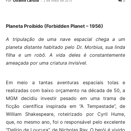
Por
Octavio Caruso
-
2 de maio de 2015
0
Planeta Proibido (Forbidden Planet – 1956)
A tripulação de uma nave espacial chega a um
planeta distante habitado pelo Dr. Morbius, sua linda
filha e um robô. A vida deles é constantemente
ameaçada por uma criatura invisível.
Em meio a tantas aventuras espaciais tolas e
realizadas com baixo orçamento na década de 50, a
MGM decidiu investir pesado em uma trama de
ficção científica inspirada em “A Tempestade”, de
William Shakespeare, roteirizado por Cyril Hume,
que, no mesmo ano, foi o responsável pelo excelente
“Delírio de Loucura”, de Nicholas Ray. O herói é vivido