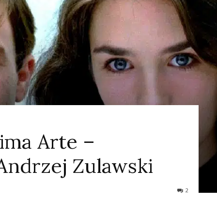
ao
Cinema
ima Arte –
 Andrzej Zulawski
2