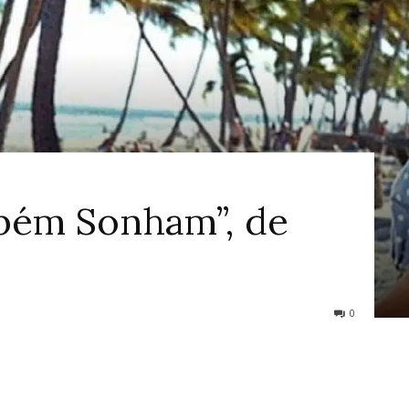
ao
bém Sonham”, de
Cinema
0