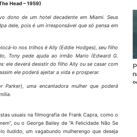
The Head – 1959)
úvo dono de um hotel decadente em Miami. Seus
lpa dele, pois é um irresponsável que só pensa em
ocá-lo nos trilhos é Ally (Eddie Hodges), seu filho
do, Tony pede ajuda ao irmão Mario (Edward G.
 ele deverá desistir do filho Ally ou se casar com
P
ssim ele poderá ajeitar a vida e prosperar.
n
Oc
or Parker), uma encantadora mulher que poderá
ília.
istas usuais na filmografia de Frank Capra, como o
mem”, ou o George Bailey de “A Felicidade Não Se
lo iludido, um vagabundo mulherengo que deseja