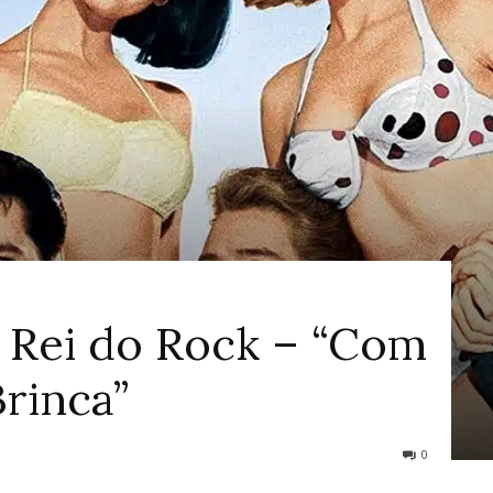
ao
Cinema
 Rei do Rock – “Com
Brinca”
0