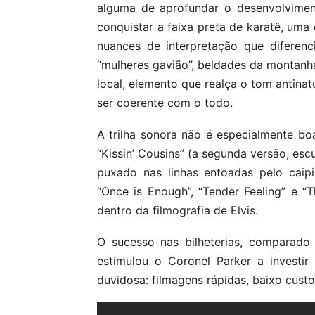
alguma de aprofundar o desenvolvimen
conquistar a faixa preta de karatê, uma
nuances de interpretação que diferen
“mulheres gavião”, beldades da monta
local, elemento que realça o tom antina
ser coerente com o todo.
A trilha sonora não é especialmente b
“Kissin’ Cousins” (a segunda versão, es
puxado nas linhas entoadas pelo caipir
“Once is Enough”, “Tender Feeling” e 
dentro da filmografia de Elvis.
O sucesso nas bilheterias, comparado
estimulou o Coronel Parker a invest
duvidosa: filmagens rápidas, baixo cust