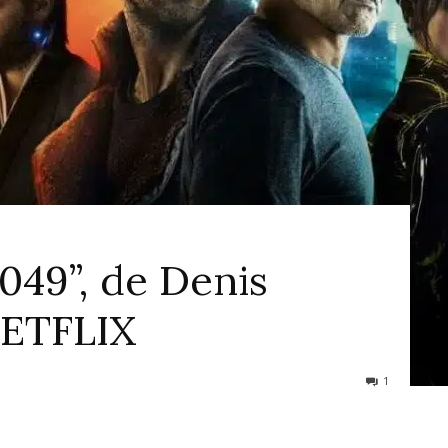
ao
Cinema
049”, de Denis
NETFLIX
1