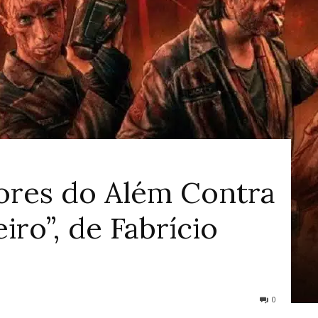
ao
Cinema
ores do Além Contra
iro”, de Fabrício
0