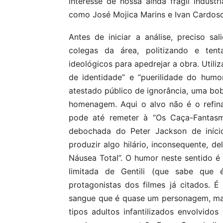
interesse de nossa ainda frágil indúst
como José Mojica Marins e Ivan Cardoso
Antes de iniciar a análise, preciso s
colegas da área, politizando e ten
ideológicos para apedrejar a obra. Utiliz
de identidade” e “puerilidade do hum
atestado público de ignorância, uma bob
homenagem. Aqui o alvo não é o refin
pode até remeter à “Os Caça-Fantas
debochada do Peter Jackson de iníci
produzir algo hilário, inconsequente, d
Náusea Total”. O humor neste sentido é
limitada de Gentili (que sabe que
protagonistas dos filmes já citados. 
sangue que é quase um personagem, ma
tipos adultos infantilizados envolvidos