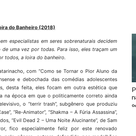
ira do Banheiro (2018)
em especialistas em seres sobrenaturais decidem
 de uma vez por todas. Para isso, eles traçam um
 todos, a loira do banheiro.
 Catarinacho, com “Como se Tornar o Pior Aluno da
onsense e debochada das comédias adolescentes
s, desta feita, eles focam em outra estética que
P
a na época em que o politicamente correto ainda
n
levisivo, o “terrir trash”, subgênero que produziu
Oc
se”, “Re-Animator”, “Shakma – A Fúria Assassina”,
odos, “Evil Dead 2 – Uma Noite Alucinante”, de Sam
r, fico especialmente feliz por este renovado