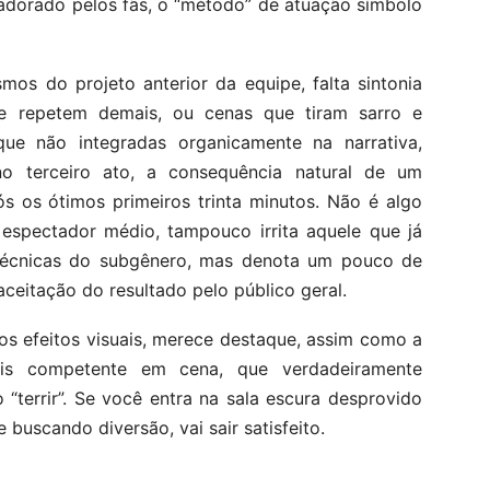
adorado pelos fãs, o “método” de atuação símbolo
os do projeto anterior da equipe, falta sintonia
e repetem demais, ou cenas que tiram sarro e
ue não integradas organicamente na narrativa,
no terceiro ato, a consequência natural de um
ós os ótimos primeiros trinta minutos. Não é algo
 espectador médio, tampouco irrita aquele que já
técnicas do subgênero, mas denota um pouco de
aceitação do resultado pelo público geral.
s efeitos visuais, merece destaque, assim como a
ais competente em cena, que verdadeiramente
“terrir”. Se você entra na sala escura desprovido
buscando diversão, vai sair satisfeito.