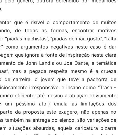
ria pelo gênero, outrora defendido por medalhões
.
alientar que é risível o comportamento de muitos
tando, de todas as formas, encontrar motivos
ar “piadas machistas”, “piadas de mau gosto”, “falta
or” como argumentos negativos neste caso é dar
agem que ignora a fonte de inspiração nesta clara
amento de John Landis ou Joe Dante, a temática
mas”, mas a pegada respeita mesmo é a crueza
o de carreira, o jovem que teve a pachorra de
eliciosamente irresponsável e insano como “Trash –
 muito eficiente, até mesmo a atuação obviamente
 é um péssimo ator) emula as limitações dos
É parte da proposta este exagero, não apenas no
s também na entrega do elenco, são variações de
 em situações absurdas, aquela caricatura bizarra