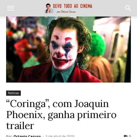
Notícias
“Coringa”, com Joaquin
Phoenix, ganha primeiro
trailer
Por
Octavio Caruso
-
3 de abril de 2019
0