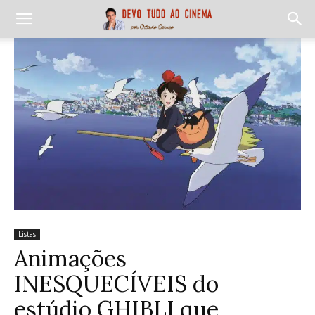
Listas
Animações
INESQUECÍVEIS do
estúdio GHIBLI que