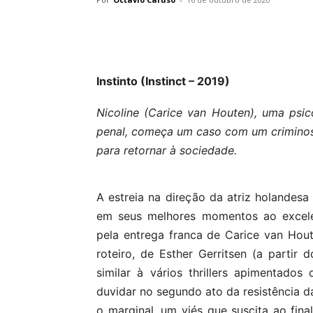
Instinto (Instinct – 2019)
Nicoline (Carice van Houten), uma psic
penal, começa um caso com um criminoso
para retornar à sociedade.
A estreia na direção da atriz holandesa
em seus melhores momentos ao excelen
pela entrega franca de Carice van Hou
roteiro, de Esther Gerritsen (a partir 
similar à vários thrillers apimentad
duvidar no segundo ato da resistência d
o marginal, um viés que suscita ao fin