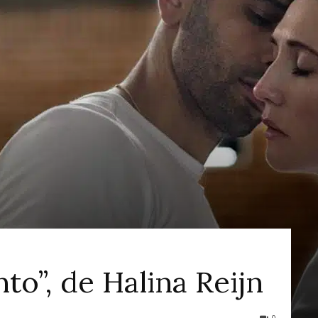
ao
Cinema
nto”, de Halina Reijn
0