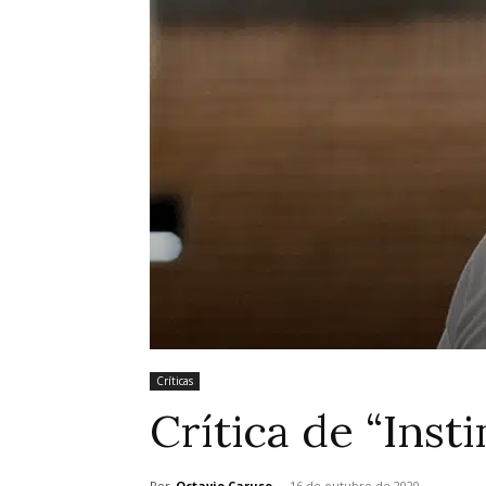
Críticas
Crítica de “Insti
Por
Octavio Caruso
-
16 de outubro de 2020