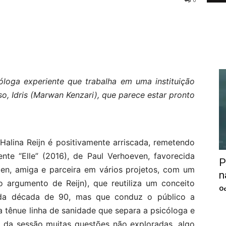
óloga experiente que trabalha em uma instituição
, Idris (Marwan Kenzari), que parece estar pronto
 Halina Reijn é positivamente arriscada, remetendo
te “Elle” (2016), de Paul Verhoeven, favorecida
P
ten, amiga e parceira em vários projetos, com um
n
do argumento de Reijn), que reutiliza um conceito
Oc
os da década de 90, mas que conduz o público a
a tênue linha de sanidade que separa a psicóloga e
al da sessão muitas questões não exploradas, algo