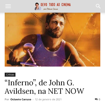
Críticas
“Inferno”, de John G.
Avildsen, na NET NOW
Por
Octavio Caruso
-
12 de janeiro de 2021
0