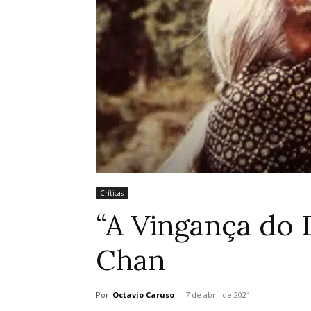
Críticas
“A Vingança do D
Chan
Por
Octavio Caruso
-
7 de abril de 2021