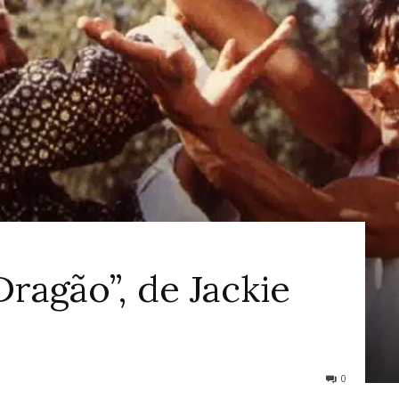
ao
Cinema
ragão”, de Jackie
0