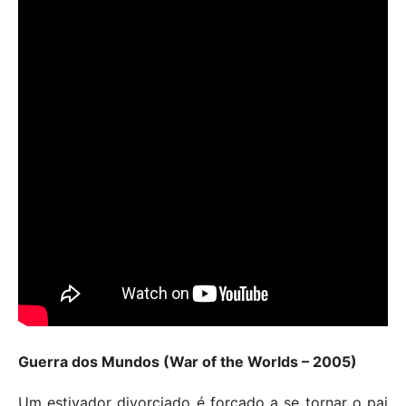
Guerra dos Mundos (War of the Worlds – 2005)
Um estivador divorciado é forçado a se tornar o pai